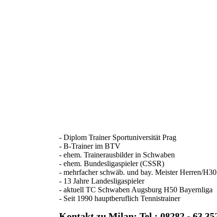
- Diplom Trainer Sportuniversität Prag
- B-Trainer im BTV
- ehem. Trainerausbilder in Schwaben
- ehem. Bundesligaspieler (CSSR)
- mehrfacher schwäb. und bay. Meister Herren/H3
- 13 Jahre Landesligaspieler
- aktuell TC Schwaben Augsburg H50 Bayernliga
- Seit 1990 hauptberuflich Tennistraine
Kontakt zu Milan: Tel.: 08282 - 63 35