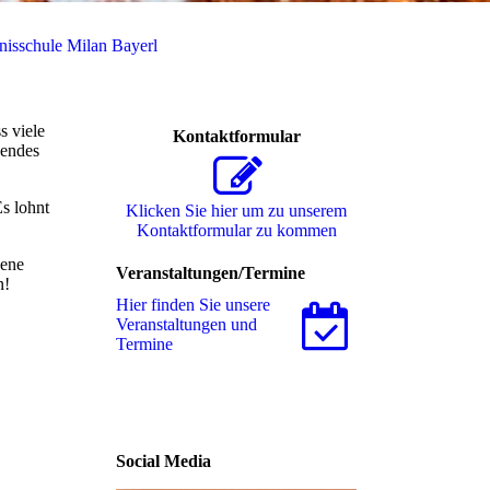
nisschule Milan Bayerl
s viele
Kontaktformular
sendes
s lohnt
Klicken Sie hier um zu unserem
Kon­takt­for­mu­lar zu kommen
sene
Veranstaltungen/Termine
n!
Hier finden Sie unsere
Ver­an­stal­tungen und
Termine
Social Media