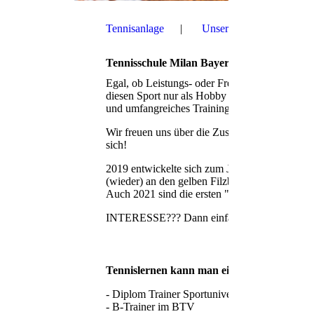
Tennisanlage
Unsere Mannschaften/Er
Tennisschule Milan Bayerl
Egal, ob Leistungs- oder Freizeitspieler. Milan
diesen Sport nur als Hobby ausüben, mit viel B
und umfangreiches Trainingsprogramm an.
Wir freuen uns über die Zusammenarbeit und lad
sich!
2019 entwickelte sich zum Jahr der Wieder-/N
(wieder) an den gelben Filzball gewagt. und 
Auch 2021 sind die ersten "Einsteiger" schon 
INTERESSE??? Dann einfach melden!
Tennislernen kann man einfach in jedem Al
- Diplom Trainer Sportuniversität Prag
- B-Trainer im BTV