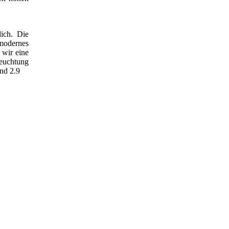
lich. Die
 modernes
 wir eine
leuchtung
nd 2.9