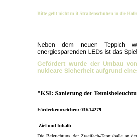
Bitte geht nicht m
it Straßenschuhen in die Hall
Neben dem neuen Teppich wur
energiesparenden LEDs ist das Spie
Gefördert wurde der Umbau vom
nukleare Sicherheit aufgrund ei
"KSI: Sanierung der Tennisbeleuchtu
Förderkennzeichen: 03K14279
Ziel und Inhalt:
Die Beleuchtung der Zweifach-Tennishalle an der