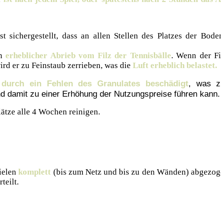
st sichergestellt, dass an allen Stellen des Platzes der Bode
in
erheblicher Abrieb vom Filz der Tennisbälle
. Wenn der Fi
ird er zu Feinstaub zerrieben, was die
Luft erheblich belastet.
 durch ein Fehlen des Granulates beschädigt
, was z
d damit zu einer Erhöhung der Nutzungspreise führen kann.
lätze alle 4 Wochen reinigen.
pielen
komplett
(bis zum Netz und bis zu den Wänden) abgezog
teilt.