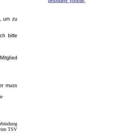
besondere Vorteile.
n, um zu
ch bitte
Mitglied
ser muss
ie
erbindung
 beim TSV