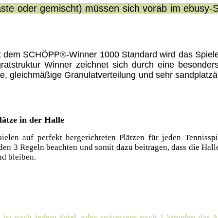
Gäste oder gemischt) müssen sich vorab im ebusy-
it dem SCHÖPP®-Winner 1000 Standard wird das Spiele
ratstruktur Winner zeichnet sich durch eine besonder
re, gleichmäßige Granulatverteilung und sehr sandplatzä
lätze in der Halle
ielen auf perfekt hergerichteten Plätzen für jeden Tennisspi
nden 3 Regeln beachten und somit dazu beitragen, dass die Hall
d bleiben.
d
ist nach jedem Spiel, oder spätestens nach 2 Stunden das 