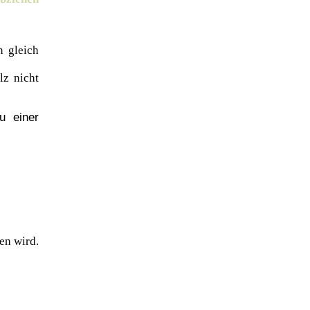
n gleich
lz nicht
u einer
en wird.