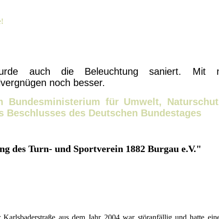
e!
de auch die Beleuchtung saniert. Mit n
lvergnügen noch besser.
 Bundesministerium für Umwelt, Naturschu
nes Beschlusses des Deutschen Bundestages
ng des Turn- und Sportverein 1882 Burgau e.V."
 Karlsbaderstraße aus dem Jahr 2004 war störanfällig und hatte ei