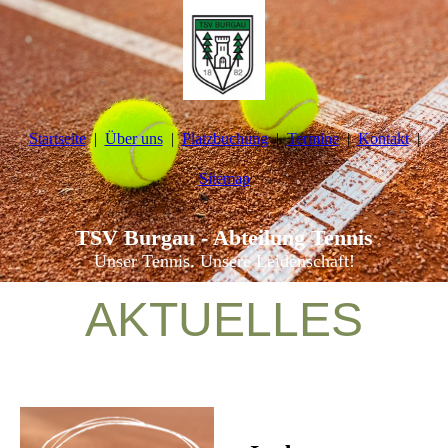
Startseite
Über uns
Platzbuchung
Termine
Kontakt
Sitemap
TSV Burgau - Abteilung Tennis
Unser Tennis. Unsere Leidenschaft!
AKTUELLES